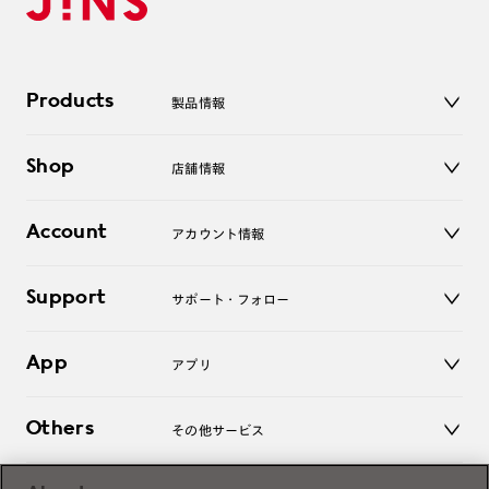
Products
製品情報
メガネ
Shop
店舗情報
サングラス
レンズ
店舗
コンタクトレンズ
Account
アカウント情報
オンラインショップ
老眼鏡
キッズ
マイページ／ログイン
Support
アクセサリー
サポート・フォロー
ログアウト
LINE公式アカウント
お知らせ
App
アプリ
よくあるご質問
ご利用ガイド
JINSアプリ
お問い合わせ
Others
その他サービス
3D WEB試着