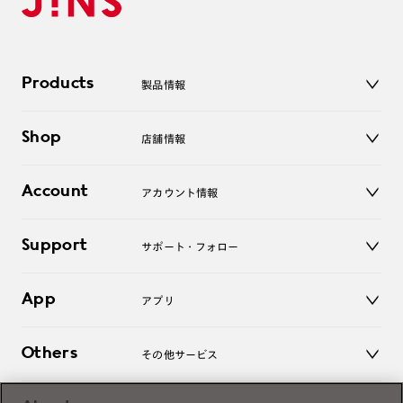
Products
製品情報
メガネ
Shop
店舗情報
サングラス
レンズ
店舗
コンタクトレンズ
Account
アカウント情報
オンラインショップ
老眼鏡
キッズ
マイページ／ログイン
Support
アクセサリー
サポート・フォロー
ログアウト
LINE公式アカウント
お知らせ
App
アプリ
よくあるご質問
ご利用ガイド
JINSアプリ
お問い合わせ
Others
その他サービス
3D WEB試着