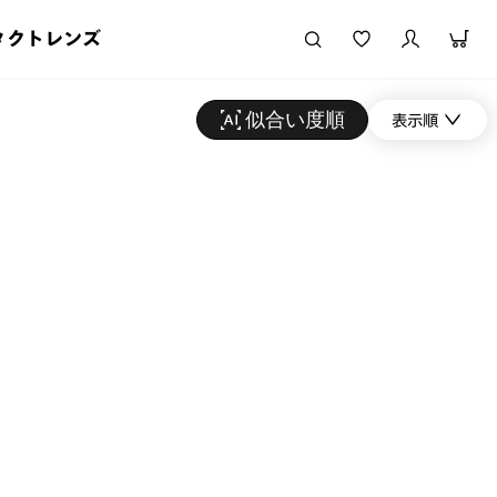
タクトレンズ
似合い度順
表示順