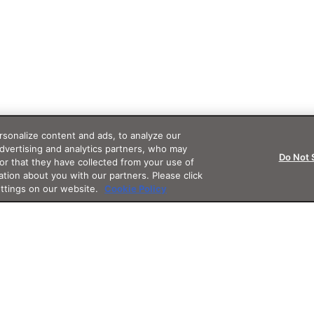
sonalize content and ads, to analyze our
advertising and analytics partners, who may
Do Not 
or that they have collected from your use of
ation about you with our partners. Please click
ettings on our website.
Cookie Policy