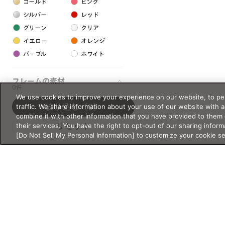
ゴールド
ピンク
シルバー
レッド
グリーン
クリア
イエロー
オレンジ
パープル
ホワイト
フレームの素材
0件
We use cookies to improve your experience on our website, to per
プラスチック系
traffic. We share information about your use of our website with 
絞り込む
（0）
combine it with other information that you have provided to them 
樹脂
their services. You have the right to opt-out of our sharing inform
リセット
[Do Not Sell My Personal Information] to customize your cookie s
アセテート
サスティナブル素材
セルロイド
金属系