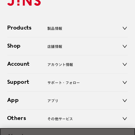
Products
製品情報
メガネ
Shop
店舗情報
サングラス
レンズ
店舗
コンタクトレンズ
Account
アカウント情報
オンラインショップ
老眼鏡
キッズ
マイページ／ログイン
Support
アクセサリー
サポート・フォロー
ログアウト
LINE公式アカウント
お知らせ
App
アプリ
よくあるご質問
ご利用ガイド
JINSアプリ
お問い合わせ
Others
その他サービス
3D WEB試着