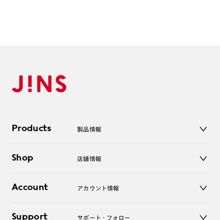
Products
製品情報
メガネ
Shop
店舗情報
サングラス
レンズ
店舗
コンタクトレンズ
Account
アカウント情報
オンラインショップ
老眼鏡
キッズ
マイページ／ログイン
Support
アクセサリー
サポート・フォロー
ログアウト