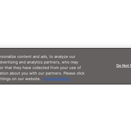
sonalize content and ads, to analyze our
advertising and analytics partners, who may
Do Not 
or that they have collected from your use of
ation about you with our partners. Please click
ettings on our website.
Cookie Policy