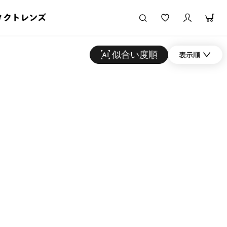
タクトレンズ
似合い度順
表示順