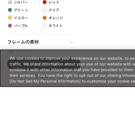
シルバー
レッド
グリーン
クリア
イエロー
オレンジ
パープル
ホワイト
フレームの素材
プラスチック系
0件
We use cookies to improve your experience on our website, to per
樹脂
traffic. We share information about your use of our website with 
絞り込む
（0）
combine it with other information that you have provided to them 
their services. You have the right to opt-out of our sharing inform
リセット
アセテート
[Do Not Sell My Personal Information] to customize your cookie s
サスティナブル素材
セルロイド
金属系
メタル