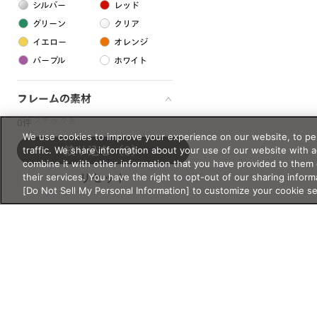
シルバー
レッド
グリーン
クリア
イエロー
オレンジ
パープル
ホワイト
フレームの素材
プラスチック系
0件
We use cookies to improve your experience on our website, to per
樹脂
traffic. We share information about your use of our website with 
絞り込む
（0）
combine it with other information that you have provided to them 
their services. You have the right to opt-out of our sharing inform
リセット
アセテート
[Do Not Sell My Personal Information] to customize your cookie s
サスティナブル素材
セルロイド
金属系
メタル