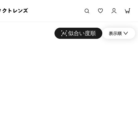
タクトレンズ
似合い度順
表示順