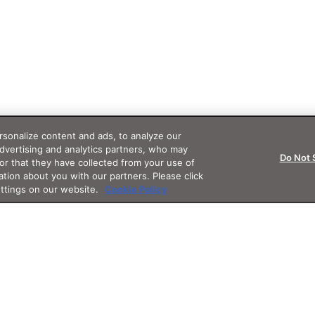
sonalize content and ads, to analyze our
advertising and analytics partners, who may
Do Not 
or that they have collected from your use of
ation about you with our partners. Please click
ettings on our website.
Cookie Policy