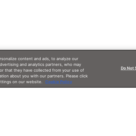
sonalize content and ads, to analyze our
advertising and analytics partners, who may
Do Not 
or that they have collected from your use of
ation about you with our partners. Please click
ettings on our website.
Cookie Policy