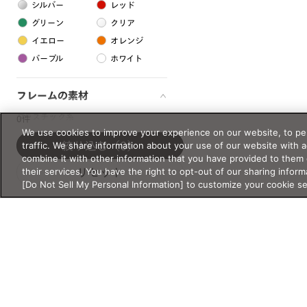
シルバー
レッド
グリーン
クリア
イエロー
オレンジ
パープル
ホワイト
フレームの素材
プラスチック系
0件
We use cookies to improve your experience on our website, to per
樹脂
traffic. We share information about your use of our website with 
絞り込む
（0）
combine it with other information that you have provided to them 
their services. You have the right to opt-out of our sharing inform
リセット
アセテート
[Do Not Sell My Personal Information] to customize your cookie s
サスティナブル素材
セルロイド
金属系
メタル