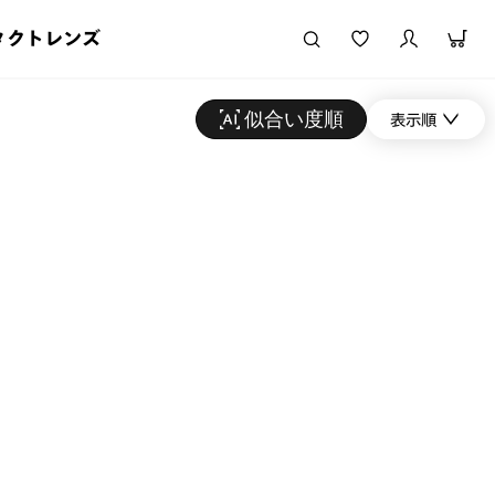
タクトレンズ
似合い度順
表示順