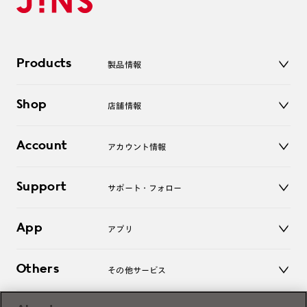
Products
製品情報
メガネ
Shop
店舗情報
サングラス
レンズ
店舗
コンタクトレンズ
Account
アカウント情報
オンラインショップ
老眼鏡
キッズ
マイページ／ログイン
Support
アクセサリー
サポート・フォロー
ログアウト
LINE公式アカウント
お知らせ
App
アプリ
よくあるご質問
ご利用ガイド
JINSアプリ
お問い合わせ
Others
その他サービス
3D WEB試着