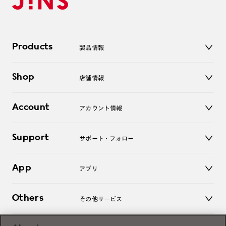
Products
製品情報
メガネ
Shop
店舗情報
サングラス
レンズ
店舗
コンタクトレンズ
Account
アカウント情報
オンラインショップ
老眼鏡
キッズ
マイページ／ログイン
Support
アクセサリー
サポート・フォロー
ログアウト
LINE公式アカウント
お知らせ
App
アプリ
よくあるご質問
ご利用ガイド
JINSアプリ
お問い合わせ
Others
その他サービス
3D WEB試着