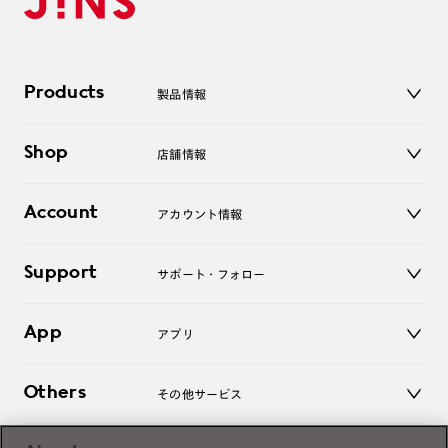
Products
製品情報
メガネ
Shop
店舗情報
サングラス
レンズ
店舗
コンタクトレンズ
Account
アカウント情報
オンラインショップ
老眼鏡
キッズ
マイページ／ログイン
Support
アクセサリー
サポート・フォロー
ログアウト
LINE公式アカウント
お知らせ
App
アプリ
よくあるご質問
ご利用ガイド
JINSアプリ
お問い合わせ
Others
その他サービス
3D WEB試着