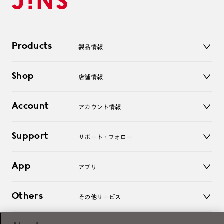
Products
製品情報
メガネ
Shop
店舗情報
サングラス
レンズ
店舗
コンタクトレンズ
Account
アカウント情報
オンラインショップ
老眼鏡
キッズ
マイページ／ログイン
Support
アクセサリー
サポート・フォロー
ログアウト
LINE公式アカウント
お知らせ
App
アプリ
よくあるご質問
ご利用ガイド
JINSアプリ
お問い合わせ
Others
その他サービス
3D WEB試着