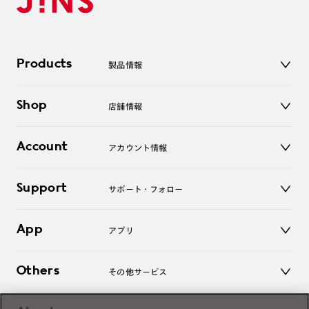
Products
製品情報
メガネ
Shop
店舗情報
サングラス
レンズ
店舗
コンタクトレンズ
Account
アカウント情報
オンラインショップ
老眼鏡
キッズ
マイページ／ログイン
Support
アクセサリー
サポート・フォロー
ログアウト
LINE公式アカウント
お知らせ
App
アプリ
よくあるご質問
ご利用ガイド
JINSアプリ
お問い合わせ
Others
その他サービス
3D WEB試着