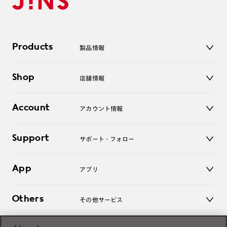
Products
製品情報
メガネ
Shop
店舗情報
サングラス
レンズ
店舗
コンタクトレンズ
Account
アカウント情報
オンラインショップ
老眼鏡
キッズ
マイページ／ログイン
Support
アクセサリー
サポート・フォロー
ログアウト
LINE公式アカウント
お知らせ
App
アプリ
よくあるご質問
ご利用ガイド
JINSアプリ
お問い合わせ
Others
その他サービス
3D WEB試着