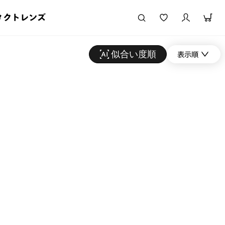
タクトレンズ
似合い度順
表示順