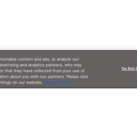
sonalize content and ads, to analyze our
advertising and analytics partners, who may
Do Not 
or that they have collected from your use of
ation about you with our partners. Please click
ettings on our website.
Cookie Policy