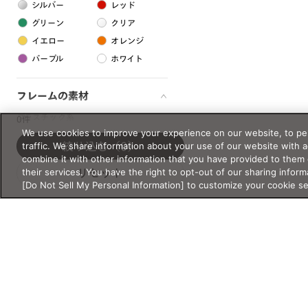
シルバー
レッド
グリーン
クリア
イエロー
オレンジ
パープル
ホワイト
フレームの素材
プラスチック系
0件
We use cookies to improve your experience on our website, to per
樹脂
traffic. We share information about your use of our website with 
絞り込む
（0）
combine it with other information that you have provided to them 
their services. You have the right to opt-out of our sharing inform
リセット
アセテート
[Do Not Sell My Personal Information] to customize your cookie s
サスティナブル素材
セルロイド
金属系
メタル