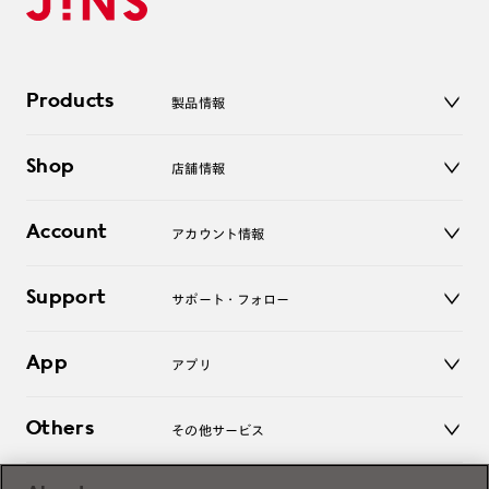
Products
製品情報
メガネ
Shop
店舗情報
サングラス
レンズ
店舗
コンタクトレンズ
Account
アカウント情報
オンラインショップ
老眼鏡
キッズ
マイページ／ログイン
Support
アクセサリー
サポート・フォロー
ログアウト
LINE公式アカウント
お知らせ
App
アプリ
よくあるご質問
ご利用ガイド
JINSアプリ
お問い合わせ
Others
その他サービス
3D WEB試着