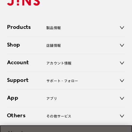
Products
製品情報
メガネ
Shop
店舗情報
サングラス
レンズ
店舗
コンタクトレンズ
Account
アカウント情報
オンラインショップ
老眼鏡
キッズ
マイページ／ログイン
Support
アクセサリー
サポート・フォロー
ログアウト
LINE公式アカウント
お知らせ
App
アプリ
よくあるご質問
ご利用ガイド
JINSアプリ
お問い合わせ
Others
その他サービス
3D WEB試着