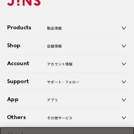
Products
製品情報
メガネ
Shop
店舗情報
サングラス
レンズ
店舗
コンタクトレンズ
Account
アカウント情報
オンラインショップ
老眼鏡
キッズ
マイページ／ログイン
Support
アクセサリー
サポート・フォロー
ログアウト
LINE公式アカウント
お知らせ
App
アプリ
よくあるご質問
ご利用ガイド
JINSアプリ
お問い合わせ
Others
その他サービス
3D WEB試着