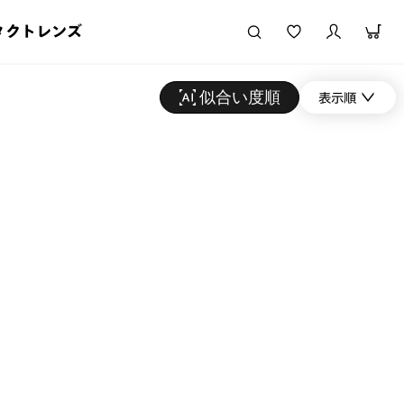
タクトレンズ
似合い度順
表示順