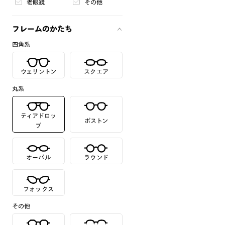
老眼鏡
その他
フレームのかたち
四角系
ウェリントン
スクエア
丸系
ティアドロッ
ボストン
プ
オーバル
ラウンド
フォックス
その他