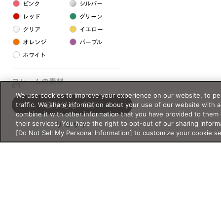
ピンク
シルバー
レッド
グリーン
クリア
イエロー
オレンジ
パープル
ホワイト
フレームの素材
0件
We use cookies to improve your experience on our website, to per
プラスチック系
traffic. We share information about your use of our website with 
絞り込む
（0）
combine it with other information that you have provided to them 
樹脂
their services. You have the right to opt-out of our sharing inform
リセット
[Do Not Sell My Personal Information] to customize your cookie s
アセテート
サスティナブル素材
セルロイド
金属系