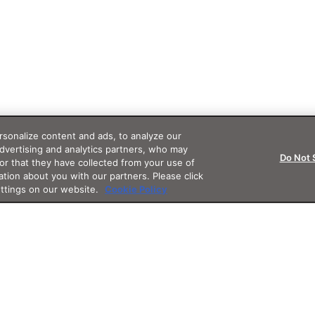
sonalize content and ads, to analyze our
advertising and analytics partners, who may
Do Not 
or that they have collected from your use of
ation about you with our partners. Please click
ettings on our website.
Cookie Policy