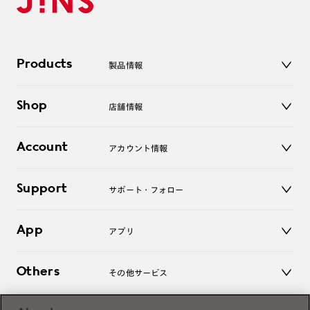
Products
製品情報
メガネ
Shop
店舗情報
サングラス
レンズ
店舗
コンタクトレンズ
Account
アカウント情報
オンラインショップ
老眼鏡
キッズ
マイページ／ログイン
Support
アクセサリー
サポート・フォロー
ログアウト
LINE公式アカウント
お知らせ
App
アプリ
よくあるご質問
ご利用ガイド
JINSアプリ
お問い合わせ
Others
その他サービス
3D WEB試着