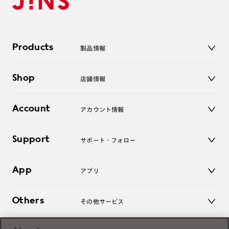
Products
製品情報
メガネ
Shop
店舗情報
サングラス
レンズ
店舗
コンタクトレンズ
Account
アカウント情報
オンラインショップ
老眼鏡
キッズ
マイページ／ログイン
Support
アクセサリー
サポート・フォロー
ログアウト
LINE公式アカウント
お知らせ
App
アプリ
よくあるご質問
ご利用ガイド
JINSアプリ
お問い合わせ
Others
その他サービス
3D WEB試着