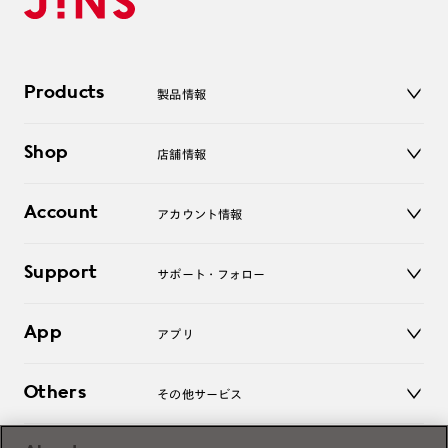
Products
製品情報
メガネ
Shop
店舗情報
サングラス
レンズ
店舗
コンタクトレンズ
Account
アカウント情報
オンラインショップ
老眼鏡
キッズ
マイページ／ログイン
Support
アクセサリー
サポート・フォロー
ログアウト
LINE公式アカウント
お知らせ
App
アプリ
よくあるご質問
ご利用ガイド
JINSアプリ
お問い合わせ
Others
その他サービス
3D WEB試着