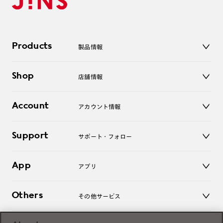
Products
製品情報
メガネ
Shop
店舗情報
サングラス
レンズ
店舗
コンタクトレンズ
Account
アカウント情報
オンラインショップ
老眼鏡
キッズ
マイページ／ログイン
Support
アクセサリー
サポート・フォロー
ログアウト
LINE公式アカウント
お知らせ
App
アプリ
よくあるご質問
ご利用ガイド
JINSアプリ
お問い合わせ
Others
その他サービス
3D WEB試着