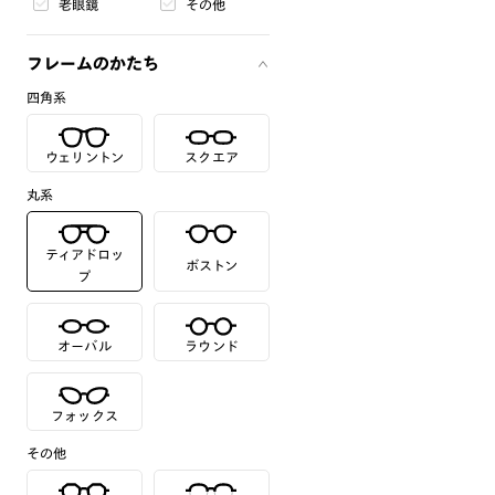
老眼鏡
その他
フレームのかたち
四角系
ウェリントン
スクエア
丸系
ティアドロッ
ボストン
プ
オーバル
ラウンド
フォックス
その他