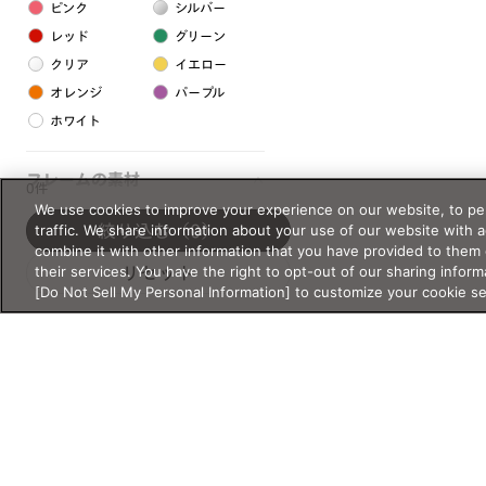
ピンク
シルバー
レッド
グリーン
クリア
イエロー
オレンジ
パープル
ホワイト
フレームの素材
0件
We use cookies to improve your experience on our website, to per
プラスチック系
traffic. We share information about your use of our website with 
絞り込む
（0）
combine it with other information that you have provided to them 
樹脂
their services. You have the right to opt-out of our sharing inform
リセット
[Do Not Sell My Personal Information] to customize your cookie s
アセテート
サスティナブル素材
セルロイド
金属系