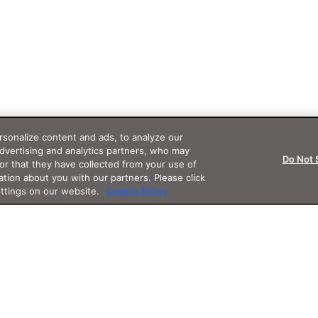
sonalize content and ads, to analyze our
advertising and analytics partners, who may
Do Not 
or that they have collected from your use of
ation about you with our partners. Please click
ettings on our website.
Cookie Policy