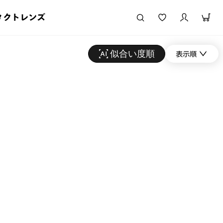
タクトレンズ
似合い度順
表示順