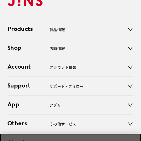
Products
製品情報
メガネ
Shop
店舗情報
サングラス
レンズ
店舗
コンタクトレンズ
Account
アカウント情報
オンラインショップ
老眼鏡
キッズ
マイページ／ログイン
Support
アクセサリー
サポート・フォロー
ログアウト
LINE公式アカウント
お知らせ
App
アプリ
よくあるご質問
ご利用ガイド
JINSアプリ
お問い合わせ
Others
その他サービス
3D WEB試着