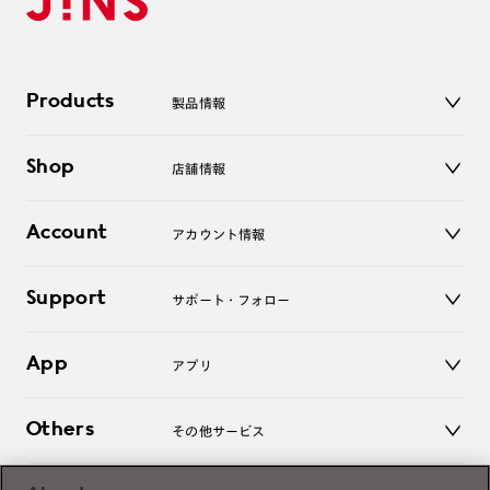
Products
製品情報
メガネ
Shop
店舗情報
サングラス
レンズ
店舗
コンタクトレンズ
Account
アカウント情報
オンラインショップ
老眼鏡
キッズ
マイページ／ログイン
Support
アクセサリー
サポート・フォロー
ログアウト
LINE公式アカウント
お知らせ
App
アプリ
よくあるご質問
ご利用ガイド
JINSアプリ
お問い合わせ
Others
その他サービス
3D WEB試着