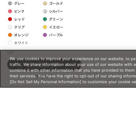
グレー
ゴールド
ピンク
シルバー
レッド
グリーン
クリア
イエロー
オレンジ
パープル
ホワイト
0件
We use cookies to improve your experience on our website, to per
フレームの素材
traffic. We share information about your use of our website with 
絞り込む
（0）
プラスチック系
combine it with other information that you have provided to them 
their services. You have the right to opt-out of our sharing inform
リセット
樹脂
[Do Not Sell My Personal Information] to customize your cookie s
アセテート
サスティナブル素材
セルロイド