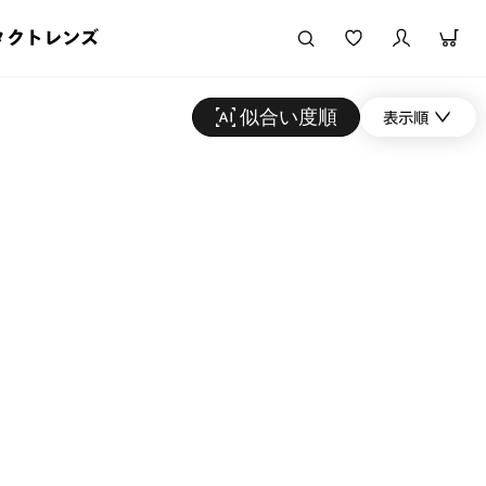
タクトレンズ
似合い度順
表示順