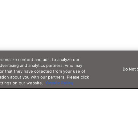
sonalize content and ads, to analyze our
advertising and analytics partners, who may
Do Not 
or that they have collected from your use of
ation about you with our partners. Please click
ettings on our website.
Cookie Policy