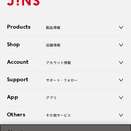
Products
製品情報
メガネ
Shop
店舗情報
サングラス
レンズ
店舗
コンタクトレンズ
Account
アカウント情報
オンラインショップ
老眼鏡
キッズ
マイページ／ログイン
Support
アクセサリー
サポート・フォロー
ログアウト
LINE公式アカウント
お知らせ
App
アプリ
よくあるご質問
ご利用ガイド
JINSアプリ
お問い合わせ
Others
その他サービス
3D WEB試着