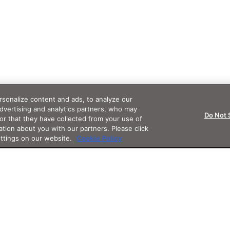
sonalize content and ads, to analyze our
advertising and analytics partners, who may
Do Not 
or that they have collected from your use of
ation about you with our partners. Please click
ettings on our website.
Cookie Policy