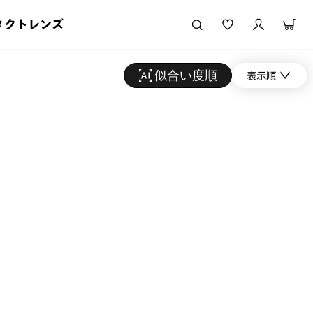
タクトレンズ
似合い度順
表示順