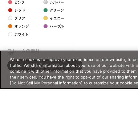
ピンク
シルバー
レッド
グリーン
クリア
イエロー
オレンジ
パープル
ホワイト
フレームの素材
0件
We use cookies to improve your experience on our website, to per
プラスチック系
traffic. We share information about your use of our website with 
絞り込む
（0）
combine it with other information that you have provided to them 
樹脂
their services. You have the right to opt-out of our sharing inform
リセット
[Do Not Sell My Personal Information] to customize your cookie s
アセテート
サスティナブル素材
セルロイド
金属系