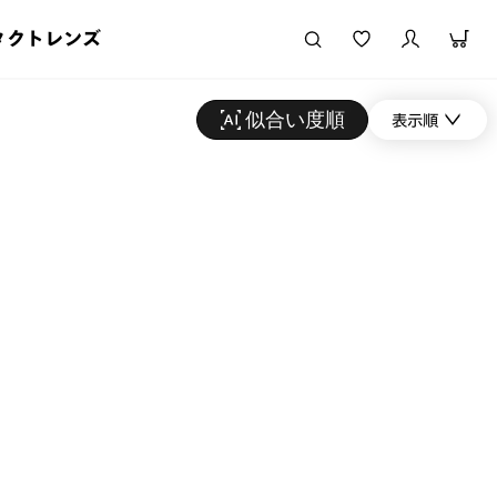
タクトレンズ
似合い度順
表示順