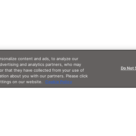
sonalize content and ads, to analyze our
advertising and analytics partners, who may
Do Not 
or that they have collected from your use of
ation about you with our partners. Please click
ettings on our website.
Cookie Policy