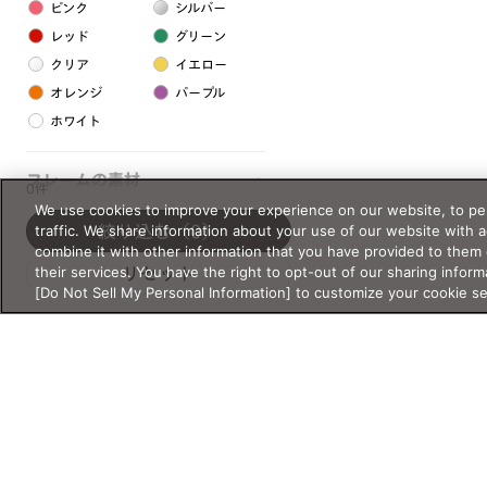
ピンク
シルバー
レッド
グリーン
クリア
イエロー
オレンジ
パープル
ホワイト
フレームの素材
0件
We use cookies to improve your experience on our website, to per
プラスチック系
traffic. We share information about your use of our website with 
絞り込む
（0）
combine it with other information that you have provided to them 
樹脂
their services. You have the right to opt-out of our sharing inform
リセット
[Do Not Sell My Personal Information] to customize your cookie s
アセテート
サスティナブル素材
セルロイド
金属系