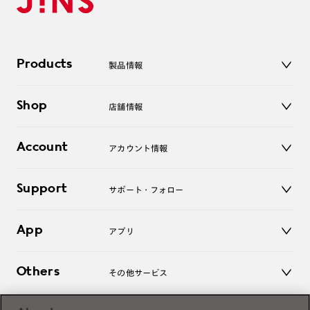
Products
製品情報
メガネ
Shop
店舗情報
サングラス
レンズ
店舗
コンタクトレンズ
Account
アカウント情報
オンラインショップ
老眼鏡
キッズ
マイページ／ログイン
Support
アクセサリー
サポート・フォロー
ログアウト
LINE公式アカウント
お知らせ
App
アプリ
よくあるご質問
ご利用ガイド
JINSアプリ
お問い合わせ
Others
その他サービス
3D WEB試着