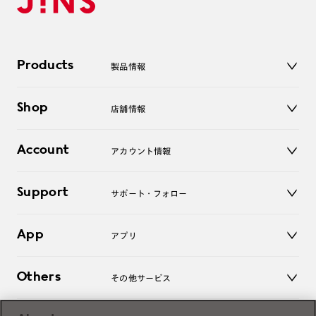
Products
製品情報
メガネ
Shop
店舗情報
サングラス
レンズ
店舗
コンタクトレンズ
Account
アカウント情報
オンラインショップ
老眼鏡
キッズ
マイページ／ログイン
Support
アクセサリー
サポート・フォロー
ログアウト
LINE公式アカウント
お知らせ
App
アプリ
よくあるご質問
ご利用ガイド
JINSアプリ
お問い合わせ
Others
その他サービス
3D WEB試着