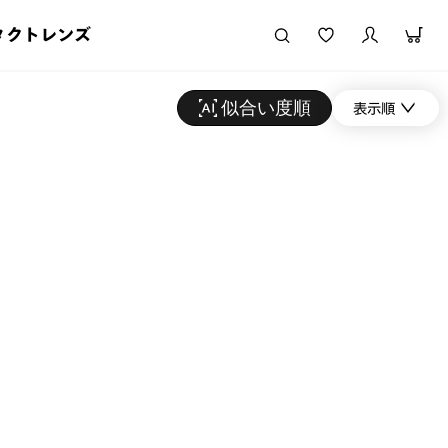
タクトレンズ
似合い度順
表示順