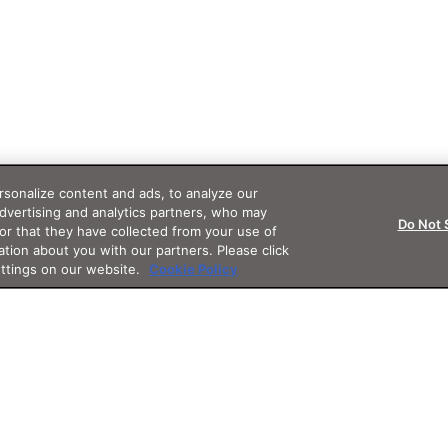
sonalize content and ads, to analyze our
advertising and analytics partners, who may
Do Not 
or that they have collected from your use of
ation about you with our partners. Please click
ettings on our website.
Cookie Policy