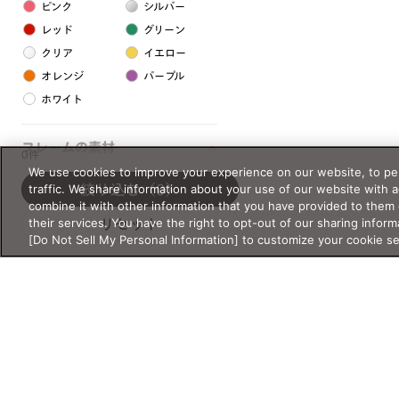
ピンク
シルバー
レッド
グリーン
クリア
イエロー
オレンジ
パープル
ホワイト
フレームの素材
0件
We use cookies to improve your experience on our website, to per
プラスチック系
traffic. We share information about your use of our website with 
絞り込む
（0）
combine it with other information that you have provided to them 
樹脂
their services. You have the right to opt-out of our sharing inform
リセット
[Do Not Sell My Personal Information] to customize your cookie s
アセテート
サスティナブル素材
セルロイド
金属系