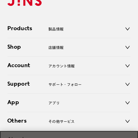
Products
製品情報
メガネ
Shop
店舗情報
サングラス
レンズ
店舗
コンタクトレンズ
Account
アカウント情報
オンラインショップ
老眼鏡
キッズ
マイページ／ログイン
Support
アクセサリー
サポート・フォロー
ログアウト
LINE公式アカウント
お知らせ
App
アプリ
よくあるご質問
ご利用ガイド
JINSアプリ
お問い合わせ
Others
その他サービス
3D WEB試着