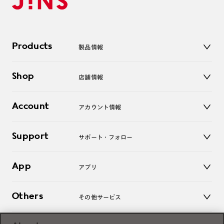
Products
製品情報
メガネ
Shop
店舗情報
サングラス
レンズ
店舗
コンタクトレンズ
Account
アカウント情報
オンラインショップ
老眼鏡
キッズ
マイページ／ログイン
Support
アクセサリー
サポート・フォロー
ログアウト
LINE公式アカウント
お知らせ
App
アプリ
よくあるご質問
ご利用ガイド
JINSアプリ
お問い合わせ
Others
その他サービス
3D WEB試着