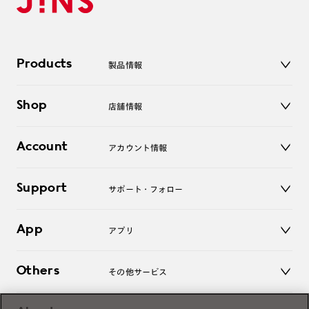
Products
製品情報
メガネ
Shop
店舗情報
サングラス
レンズ
店舗
コンタクトレンズ
Account
アカウント情報
オンラインショップ
老眼鏡
キッズ
マイページ／ログイン
Support
アクセサリー
サポート・フォロー
ログアウト
LINE公式アカウント
お知らせ
App
アプリ
よくあるご質問
ご利用ガイド
JINSアプリ
お問い合わせ
Others
その他サービス
3D WEB試着