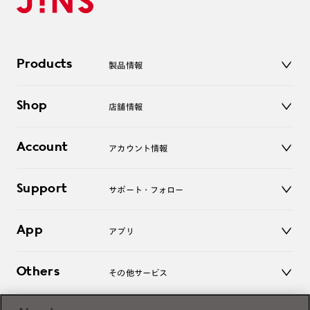
Products
製品情報
メガネ
Shop
店舗情報
サングラス
レンズ
店舗
コンタクトレンズ
Account
アカウント情報
オンラインショップ
老眼鏡
キッズ
マイページ／ログイン
Support
アクセサリー
サポート・フォロー
ログアウト
LINE公式アカウント
お知らせ
App
アプリ
よくあるご質問
ご利用ガイド
JINSアプリ
お問い合わせ
Others
その他サービス
3D WEB試着