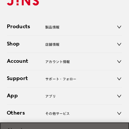
Products
製品情報
メガネ
Shop
店舗情報
サングラス
レンズ
店舗
コンタクトレンズ
Account
アカウント情報
オンラインショップ
老眼鏡
キッズ
マイページ／ログイン
Support
アクセサリー
サポート・フォロー
ログアウト
LINE公式アカウント
お知らせ
App
アプリ
よくあるご質問
ご利用ガイド
JINSアプリ
お問い合わせ
Others
その他サービス
3D WEB試着