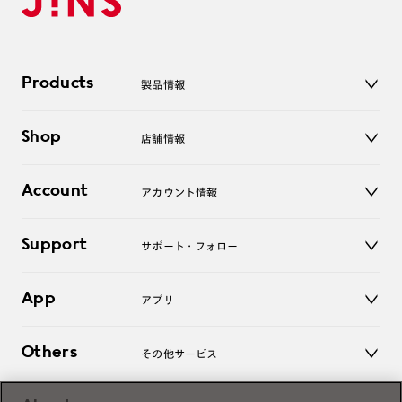
Products
製品情報
メガネ
Shop
店舗情報
サングラス
レンズ
店舗
コンタクトレンズ
Account
アカウント情報
オンラインショップ
老眼鏡
キッズ
マイページ／ログイン
Support
アクセサリー
サポート・フォロー
ログアウト
LINE公式アカウント
お知らせ
App
アプリ
よくあるご質問
ご利用ガイド
JINSアプリ
お問い合わせ
Others
その他サービス
3D WEB試着