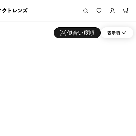
タクトレンズ
似合い度順
表示順