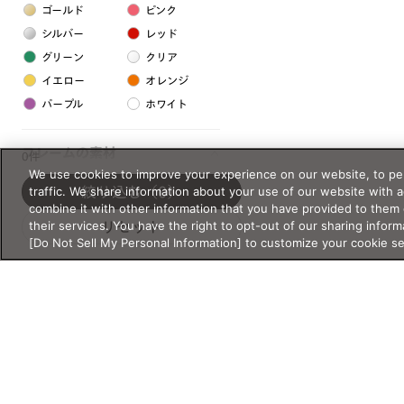
ゴールド
ピンク
シルバー
レッド
グリーン
クリア
イエロー
オレンジ
パープル
ホワイト
フレームの素材
0件
We use cookies to improve your experience on our website, to per
プラスチック系
traffic. We share information about your use of our website with 
絞り込む
（0）
combine it with other information that you have provided to them 
樹脂
their services. You have the right to opt-out of our sharing inform
リセット
[Do Not Sell My Personal Information] to customize your cookie s
アセテート
サスティナブル素材
セルロイド
金属系