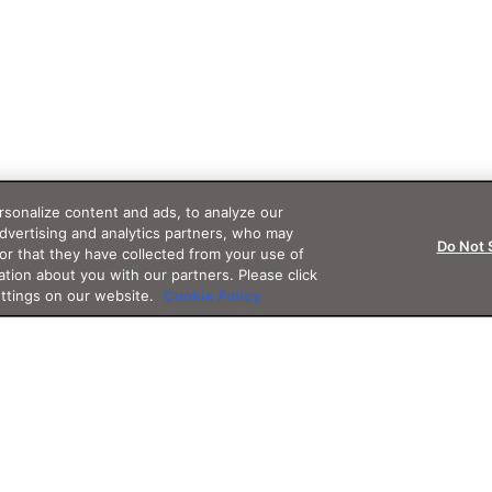
sonalize content and ads, to analyze our
advertising and analytics partners, who may
Do Not 
or that they have collected from your use of
ation about you with our partners. Please click
ettings on our website.
Cookie Policy