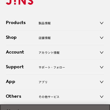
Products
製品情報
メガネ
Shop
店舗情報
サングラス
レンズ
店舗
コンタクトレンズ
Account
アカウント情報
オンラインショップ
老眼鏡
キッズ
マイページ／ログイン
Support
アクセサリー
サポート・フォロー
ログアウト
LINE公式アカウント
お知らせ
App
アプリ
よくあるご質問
ご利用ガイド
JINSアプリ
お問い合わせ
Others
その他サービス
3D WEB試着