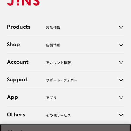
Products
製品情報
メガネ
Shop
店舗情報
サングラス
レンズ
店舗
コンタクトレンズ
Account
アカウント情報
オンラインショップ
老眼鏡
キッズ
マイページ／ログイン
Support
アクセサリー
サポート・フォロー
ログアウト
LINE公式アカウント
お知らせ
App
アプリ
よくあるご質問
ご利用ガイド
JINSアプリ
お問い合わせ
Others
その他サービス
3D WEB試着