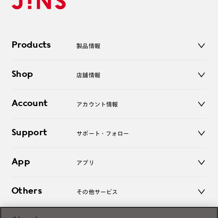
Products
製品情報
メガネ
Shop
店舗情報
サングラス
レンズ
店舗
コンタクトレンズ
Account
アカウント情報
オンラインショップ
老眼鏡
キッズ
マイページ／ログイン
Support
アクセサリー
サポート・フォロー
ログアウト
LINE公式アカウント
お知らせ
App
アプリ
よくあるご質問
ご利用ガイド
JINSアプリ
お問い合わせ
Others
その他サービス
3D WEB試着