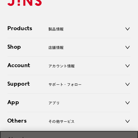
Products
製品情報
メガネ
Shop
店舗情報
サングラス
レンズ
店舗
コンタクトレンズ
Account
アカウント情報
オンラインショップ
老眼鏡
キッズ
マイページ／ログイン
Support
アクセサリー
サポート・フォロー
ログアウト
LINE公式アカウント
お知らせ
App
アプリ
よくあるご質問
ご利用ガイド
JINSアプリ
お問い合わせ
Others
その他サービス
3D WEB試着