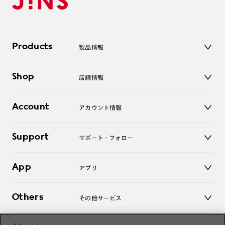
Products
製品情報
メガネ
Shop
店舗情報
サングラス
レンズ
店舗
コンタクトレンズ
Account
アカウント情報
オンラインショップ
老眼鏡
キッズ
マイページ／ログイン
Support
アクセサリー
サポート・フォロー
ログアウト
LINE公式アカウント
お知らせ
App
アプリ
よくあるご質問
ご利用ガイド
JINSアプリ
お問い合わせ
Others
その他サービス
3D WEB試着