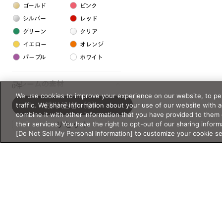
ゴールド
ピンク
シルバー
レッド
グリーン
クリア
イエロー
オレンジ
パープル
ホワイト
フレームの素材
0件
We use cookies to improve your experience on our website, to per
プラスチック系
traffic. We share information about your use of our website with 
絞り込む
（0）
combine it with other information that you have provided to them 
樹脂
their services. You have the right to opt-out of our sharing inform
リセット
[Do Not Sell My Personal Information] to customize your cookie s
アセテート
サスティナブル素材
セルロイド
金属系