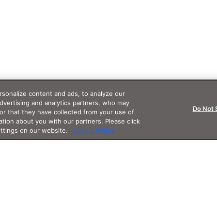
sonalize content and ads, to analyze our
advertising and analytics partners, who may
Do Not 
or that they have collected from your use of
ation about you with our partners. Please click
ettings on our website.
Cookie Policy