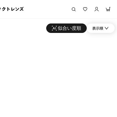
タクトレンズ
似合い度順
表示順