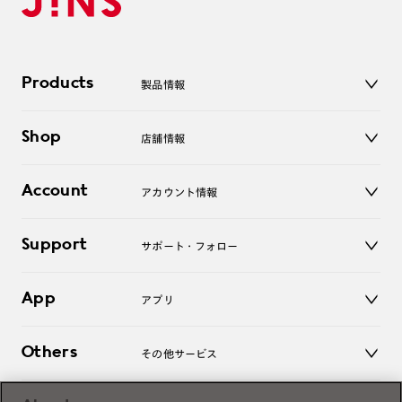
Products
製品情報
メガネ
Shop
店舗情報
サングラス
レンズ
店舗
コンタクトレンズ
Account
アカウント情報
オンラインショップ
老眼鏡
キッズ
マイページ／ログイン
Support
アクセサリー
サポート・フォロー
ログアウト
LINE公式アカウント
お知らせ
App
アプリ
よくあるご質問
ご利用ガイド
JINSアプリ
お問い合わせ
Others
その他サービス
3D WEB試着