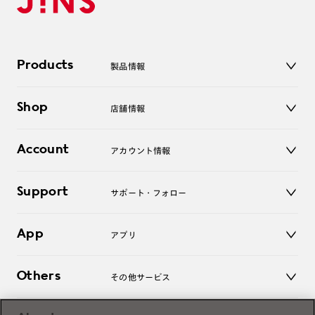
Products
製品情報
メガネ
Shop
店舗情報
サングラス
レンズ
店舗
コンタクトレンズ
Account
アカウント情報
オンラインショップ
老眼鏡
キッズ
マイページ／ログイン
Support
アクセサリー
サポート・フォロー
ログアウト
LINE公式アカウント
お知らせ
App
アプリ
よくあるご質問
ご利用ガイド
JINSアプリ
お問い合わせ
Others
その他サービス
3D WEB試着