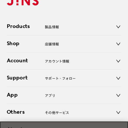
Products
製品情報
メガネ
Shop
店舗情報
サングラス
レンズ
店舗
コンタクトレンズ
Account
アカウント情報
オンラインショップ
老眼鏡
キッズ
マイページ／ログイン
Support
アクセサリー
サポート・フォロー
ログアウト
LINE公式アカウント
お知らせ
App
アプリ
よくあるご質問
ご利用ガイド
JINSアプリ
お問い合わせ
Others
その他サービス
3D WEB試着