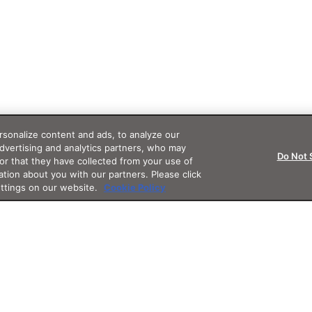
sonalize content and ads, to analyze our
advertising and analytics partners, who may
Do Not 
or that they have collected from your use of
ation about you with our partners. Please click
ettings on our website.
Cookie Policy