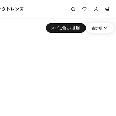
タクトレンズ
似合い度順
表示順