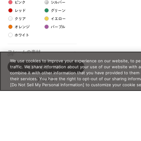
ピンク
シルバー
レッド
グリーン
クリア
イエロー
オレンジ
パープル
ホワイト
フレームの素材
0件
We use cookies to improve your experience on our website, to per
プラスチック系
traffic. We share information about your use of our website with 
絞り込む
（0）
combine it with other information that you have provided to them 
樹脂
their services. You have the right to opt-out of our sharing inform
リセット
[Do Not Sell My Personal Information] to customize your cookie s
アセテート
サスティナブル素材
セルロイド
金属系